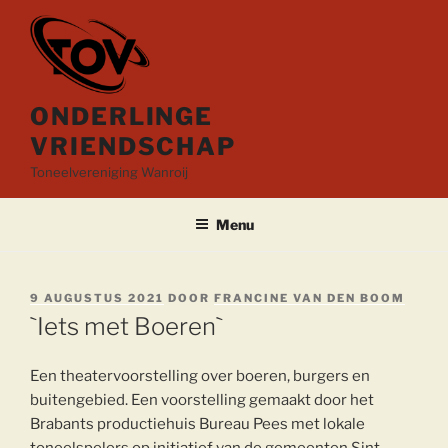
Ga
naar
de
inhoud
ONDERLINGE
VRIENDSCHAP
Toneelvereniging Wanroij
Menu
GEPLAATST
9 AUGUSTUS 2021
DOOR
FRANCINE VAN DEN BOOM
OP
`Iets met Boeren`
Een theatervoorstelling over boeren, burgers en
buitengebied. Een voorstelling gemaakt door het
Brabants productiehuis Bureau Pees met lokale