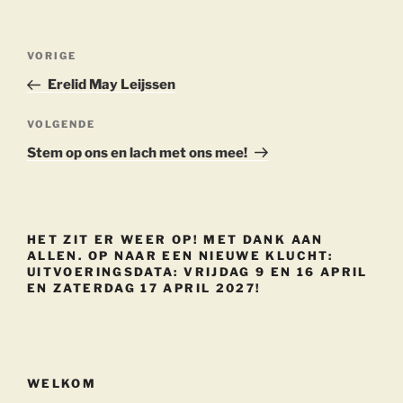
Berichtnavigatie
Vorig
VORIGE
bericht
Erelid May Leijssen
Volgend
VOLGENDE
bericht
Stem op ons en lach met ons mee!
HET ZIT ER WEER OP! MET DANK AAN
ALLEN. OP NAAR EEN NIEUWE KLUCHT:
UITVOERINGSDATA: VRIJDAG 9 EN 16 APRIL
EN ZATERDAG 17 APRIL 2027!
WELKOM