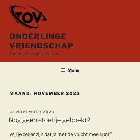
Ga
naar
de
inhoud
ONDERLINGE
VRIENDSCHAP
Toneelvereniging Wanroij
Menu
MAAND:
NOVEMBER 2023
GEPLAATST
23 NOVEMBER 2023
OP
Nog geen stoeltje geboekt?
Wil je zeker zijn dat je met de vlucht mee kunt?