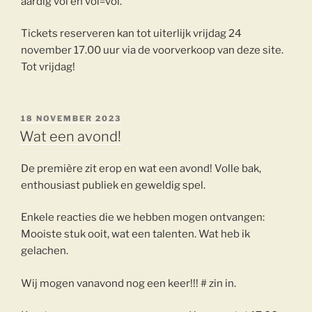
aardig vol en vol=vol.
Tickets reserveren kan tot uiterlijk vrijdag 24
november 17.00 uur via de voorverkoop van deze site.
Tot vrijdag!
GEPLAATST
18 NOVEMBER 2023
OP
Wat een avond!
De première zit erop en wat een avond! Volle bak,
enthousiast publiek en geweldig spel.
Enkele reacties die we hebben mogen ontvangen:
Mooiste stuk ooit, wat een talenten. Wat heb ik
gelachen.
Wij mogen vanavond nog een keer!!! # zin in.