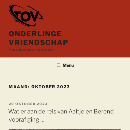
Ga
naar
de
inhoud
ONDERLINGE
VRIENDSCHAP
Toneelvereniging Wanroij
Menu
MAAND:
OKTOBER 2023
GEPLAATST
20 OKTOBER 2023
OP
Wat er aan de reis van Aaltje en Berend
vooraf ging …