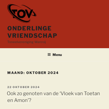
Ga
naar
de
inhoud
ONDERLINGE
VRIENDSCHAP
Toneelvereniging Wanroij
Menu
MAAND:
OKTOBER 2024
GEPLAATST
22 OKTOBER 2024
OP
Ook zo genoten van de ‘Vloek van Toetan
en Amon’?