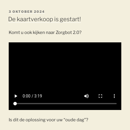
GEPLAATST
3 OKTOBER 2024
OP
De kaartverkoop is gestart!
Komt u ook kijken naar Zorgbot 2.0?
Is dit de oplossing voor uw “oude dag”?