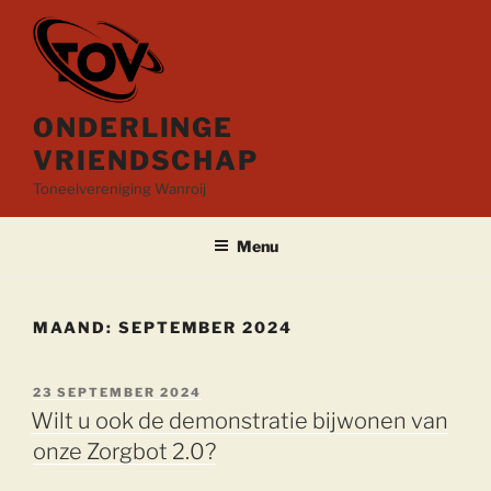
Ga
naar
de
inhoud
ONDERLINGE
VRIENDSCHAP
Toneelvereniging Wanroij
Menu
MAAND:
SEPTEMBER 2024
GEPLAATST
23 SEPTEMBER 2024
OP
Wilt u ook de demonstratie bijwonen van
onze Zorgbot 2.0?