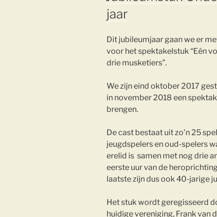
jaar
Dit jubileumjaar gaan we er met 
voor het spektakelstuk “Eén voo
drie musketiers”.
We zijn eind oktober 2017 ges
in november 2018 een spektake
brengen.
De cast bestaat uit zo’n 25 sp
jeugdspelers en oud-spelers w
erelid is samen met nog drie a
eerste uur van de heroprichting
laatste zijn dus ook 40-jarige j
Het stuk wordt geregisseerd do
huidige vereniging, Frank van