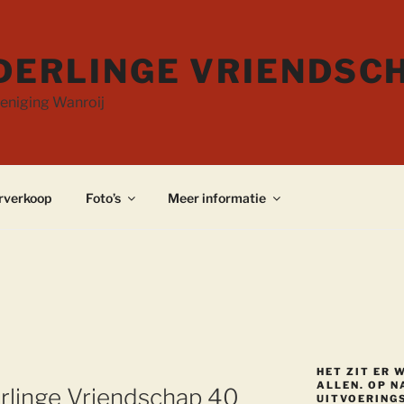
DERLINGE VRIENDSC
eniging Wanroij
rverkoop
Foto’s
Meer informatie
HET ZIT ER 
ALLEN. OP N
rlinge Vriendschap 40
UITVOERINGS