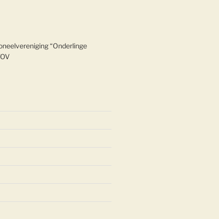
oneelvereniging “Onderlinge
TOV