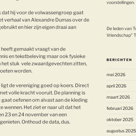
voorstellingen.
k dat hij voor de volwassengroep gaat
 het verhaal van Alexandre Dumas over de
ebruikt en hier zijn eigen draai aan
De leden van T
Vriendschap” 
n heeft gemaakt vraagt van de
ennis en tekstbeleving maar ook fysieke
BERICHTEN
n het stuk vele zwaardgevechten zitten,
moeten worden.
mei 2026
ligt de vereniging goed op koers. Direct
april 2026
t volle kracht vooruit. De planning is
maart 2026
m gaat oefenen om alvast aan de kleding
te wennen. Het ziet er naar uit dat het
februari 2026
en 23 en 24 november van een
oktober 2025
enieten. Onthoud de data, dus.
augustus 2025