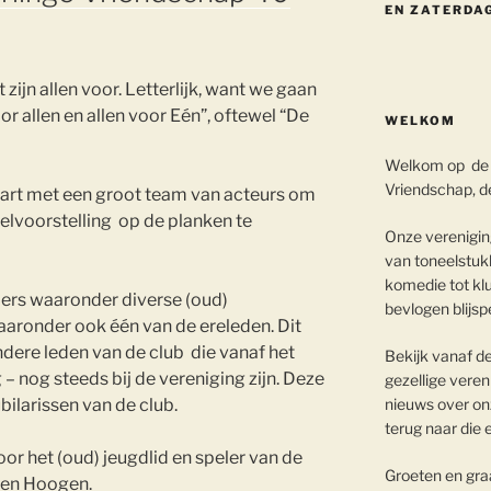
EN ZATERDAG
zijn allen voor. Letterlijk, want we gaan
r allen en allen voor Eén”, oftewel “De
WELKOM
Welkom op de 
Vriendschap, de
tart met een groot team van acteurs om
lvoorstelling op de planken te
Onze vereniging
van toneelstukk
komedie tot klu
elers waaronder diverse (oud)
bevlogen blijsp
aaronder ook één van de ereleden. Dit
ndere leden van de club die vanaf het
Bekijk vanaf d
 – nog steeds bij de vereniging zijn. Deze
gezellige veren
nieuws over onz
ubilarissen van de club.
terug naar die 
or het (oud) jeugdlid en speler van de
Groeten en graa
 den Hoogen.