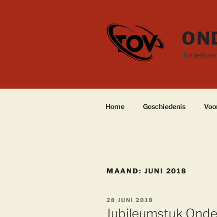
Ga
naar
de
ON
inhoud
Toneelver
Home
Geschiedenis
Voo
MAAND:
JUNI 2018
GEPLAATST
28 JUNI 2018
OP
Jubileumstuk Onde