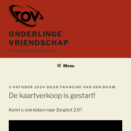
Ga
naar
de
inhoud
ONDERLINGE
VRIENDSCHAP
Toneelvereniging Wanroij
Menu
GEPLAATST
3 OKTOBER 2024
DOOR
FRANCINE VAN DEN BOOM
OP
De kaartverkoop is gestart!
Komt u ook kijken naar Zorgbot 2.0?