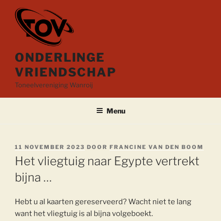
Ga
naar
de
inhoud
ONDERLINGE
VRIENDSCHAP
Toneelvereniging Wanroij
Menu
GEPLAATST
11 NOVEMBER 2023
DOOR
FRANCINE VAN DEN BOOM
OP
Het vliegtuig naar Egypte vertrekt
bijna …
Hebt u al kaarten gereserveerd? Wacht niet te lang
want het vliegtuig is al bijna volgeboekt.