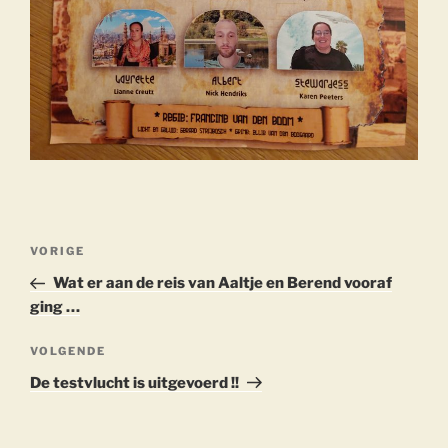
Berichtnavigatie
Vorig
VORIGE
bericht
Wat er aan de reis van Aaltje en Berend vooraf
ging …
Volgend
VOLGENDE
bericht
De testvlucht is uitgevoerd !!