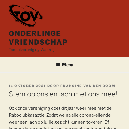
Ga
naar
de
inhoud
ONDERLINGE
VRIENDSCHAP
Toneelvereniging Wanroij
Menu
GEPLAATST
11 OKTOBER 2021
DOOR
FRANCINE VAN DEN BOOM
OP
Stem op ons en lach met ons mee!
Ook onze vereniging doet dit jaar weer mee met de
Raboclubkasactie. Zodat we na alle corona-ellende
weer een lach op jullie gezicht kunnen toveren. Of