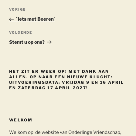
Berichtnavigatie
Vorig
VORIGE
bericht
`Iets met Boeren`
Volgend
VOLGENDE
bericht
Stemt u op ons?
HET ZIT ER WEER OP! MET DANK AAN
ALLEN. OP NAAR EEN NIEUWE KLUCHT:
UITVOERINGSDATA: VRIJDAG 9 EN 16 APRIL
EN ZATERDAG 17 APRIL 2027!
WELKOM
Welkom op de website van Onderlinge Vriendschap,