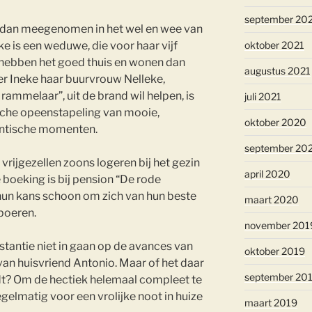
september 20
u dan meegenomen in het wel en wee van
e is een weduwe, die voor haar vijf
oktober 2021
 hebben het goed thuis en wonen dan
augustus 2021
er Ineke haar buurvrouw Nelleke,
ammelaar”, uit de brand wil helpen, is
juli 2021
rische opeenstapeling van mooie,
oktober 2020
antische momenten.
september 20
 vrijgezellen zoons logeren bij het gezin
april 2020
boeking is bij pension “De rode
hun kans schoon om zich van hun beste
maart 2020
 boeren.
november 201
stantie niet in gaan op de avances van
oktober 2019
 van huisvriend Antonio. Maar of het daar
september 20
dt? Om de hectiek helemaal compleet te
elmatig voor een vrolijke noot in huize
maart 2019