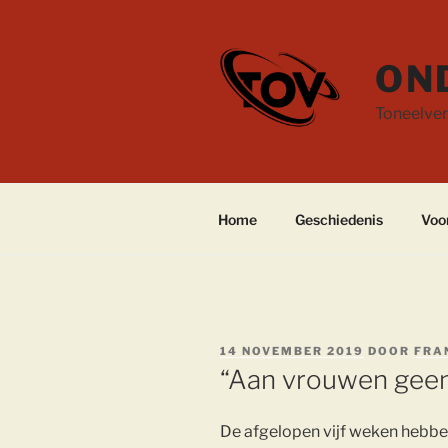
Ga
naar
de
ON
inhoud
Toneelver
Home
Geschiedenis
Voo
GEPLAATST
14 NOVEMBER 2019
DOOR
FRA
OP
“Aan vrouwen geen
De afgelopen vijf weken hebben