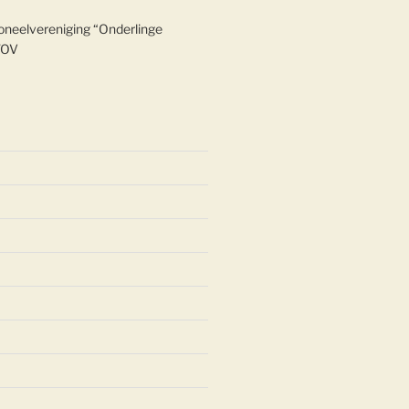
oneelvereniging “Onderlinge
TOV