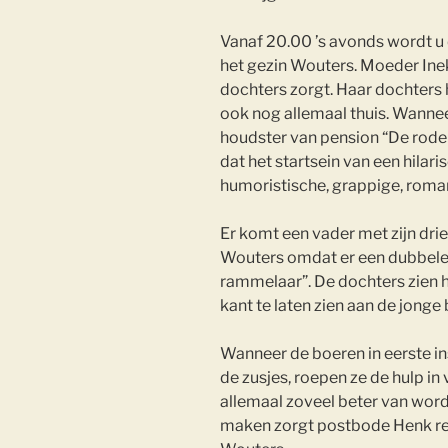
Vanaf 20.00 ’s avonds wordt 
het gezin Wouters. Moeder Inek
dochters zorgt. Haar dochters
ook nog allemaal thuis. Wanne
houdster van pension “De rode r
dat het startsein van een hila
humoristische, grappige, rom
Er komt een vader met zijn drie
Wouters omdat er een dubbele 
rammelaar”. De dochters zien 
kant te laten zien aan de jonge
Wanneer de boeren in eerste in
de zusjes, roepen ze de hulp in
allemaal zoveel beter van wor
maken zorgt postbode Henk reg