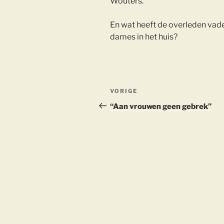
Wouters.
En wat heeft de overleden vade
dames in het huis?
Berichtnavigatie
Vorig
VORIGE
bericht
“Aan vrouwen geen gebrek”