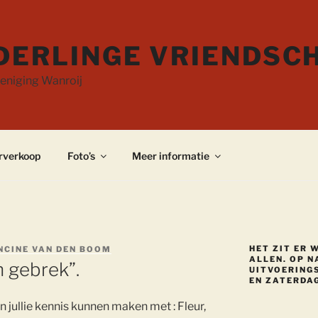
DERLINGE VRIENDSC
eniging Wanroij
rverkoop
Foto’s
Meer informatie
HET ZIT ER 
NCINE VAN DEN BOOM
ALLEN. OP N
 gebrek”.
UITVOERINGS
EN ZATERDAG
 jullie kennis kunnen maken met : Fleur,