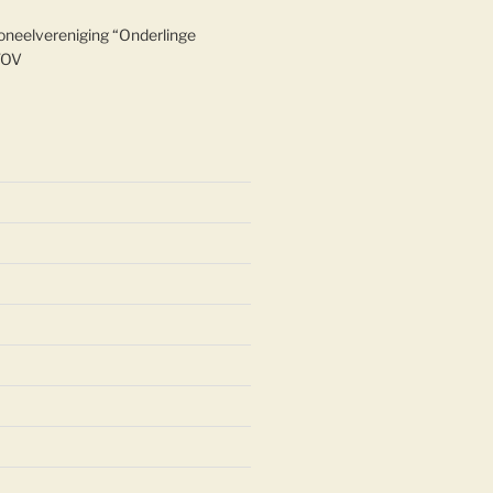
oneelvereniging “Onderlinge
TOV