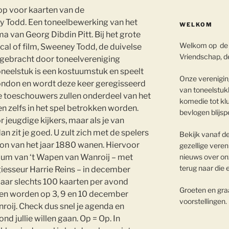
op voor kaarten van de
y Todd. Een toneelbewerking van het
WELKOM
a van Georg Dibdin Pitt. Bij het grote
Welkom op de 
cal of film, Sweeney Todd, de duivelse
Vriendschap, de
 gebracht door toneelvereniging
neelstuk is een kostuumstuk en speelt
Onze vereniging
 London en wordt deze keer geregisseerd
van toneelstukk
 toeschouwers zullen onderdeel van het
komedie tot klu
 zelfs in het spel betrokken worden.
bevlogen blijsp
r jeugdige kijkers, maar als je van
n zit je goed. U zult zich met de spelers
Bekijk vanaf d
don van het jaar 1880 wanen. Hiervoor
gezellige veren
nieuws over onz
dium van ‘t Wapen van Wanroij – met
terug naar die 
esseur Harrie Reins – in december
aar slechts 100 kaarten per avond
Groeten en graa
ngen worden op 3, 9 en 10 december
voorstellingen.
oij. Check dus snel je agenda en
d jullie willen gaan. Op = Op. In