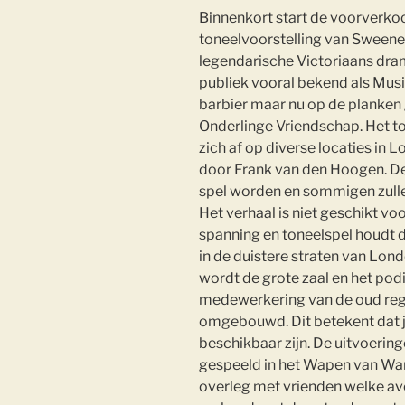
Binnenkort start de voorverko
toneelvoorstelling van Sweene
legendarische Victoriaans dram
publiek vooral bekend als Musi
barbier maar nu op de planken
Onderlinge Vriendschap. Het to
zich af op diverse locaties in
door Frank van den Hoogen. De
spel worden en sommigen zullen
Het verhaal is niet geschikt voo
spanning en toneelspel houdt da
in de duistere straten van Lon
wordt de grote zaal en het po
medewerkering van de oud regi
omgebouwd. Dit betekent dat j
beschikbaar zijn. De uitvoeri
gespeeld in het Wapen van Wanr
overleg met vrienden welke avon