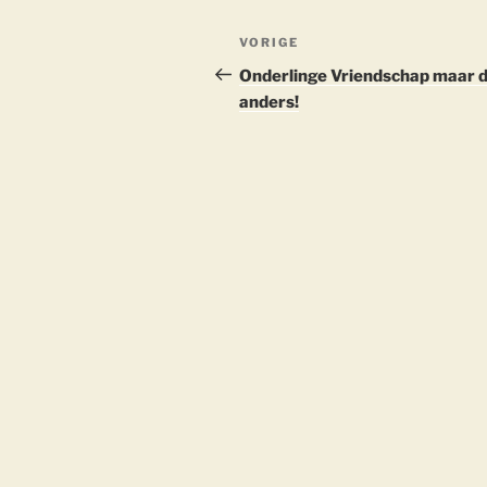
Berichtnavigatie
Vorig
VORIGE
bericht
Onderlinge Vriendschap maar 
anders!