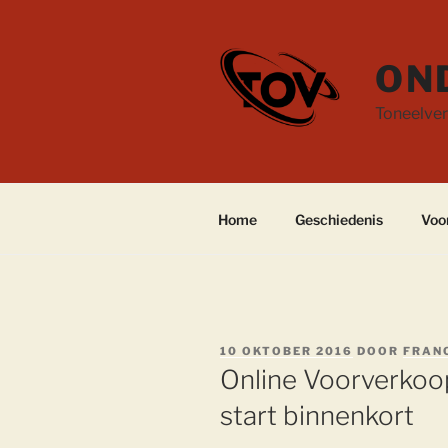
Ga
naar
de
ON
inhoud
Toneelver
Home
Geschiedenis
Voo
GEPLAATST
10 OKTOBER 2016
DOOR
FRAN
OP
Online Voorverko
start binnenkort