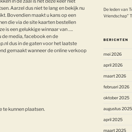
en in de zaal is het deze keer niet
sen. Aarzel dus niet te lang en bekijk nu
De leden van T
hikt. Bovendien maakt u kans op een
Vriendschap” 
nen die via de site kaarten bestellen
e is een gelukkige winnaar van ….
u de media, facebook en de
BERICHTEN
nl dus in de gaten voor het laatste
end gemaakt wanneer de online verkoop
mei 2026
april 2026
maart 2026
februari 2026
oktober 2025
augustus 2025
e te kunnen plaatsen.
april 2025
maart 2025