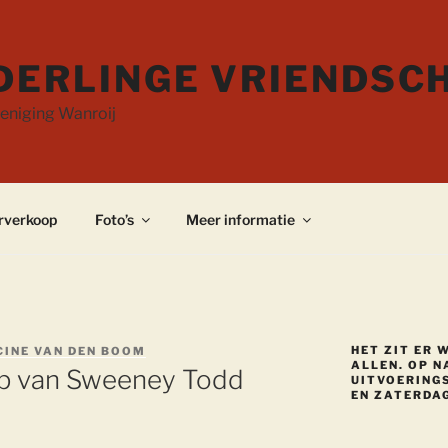
DERLINGE VRIENDSC
eniging Wanroij
rverkoop
Foto’s
Meer informatie
HET ZIT ER 
CINE VAN DEN BOOM
ALLEN. OP N
op van Sweeney Todd
UITVOERINGS
EN ZATERDAG