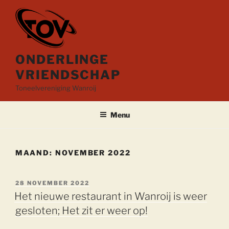
Ga
naar
de
inhoud
ONDERLINGE
VRIENDSCHAP
Toneelvereniging Wanroij
Menu
MAAND:
NOVEMBER 2022
GEPLAATST
28 NOVEMBER 2022
OP
Het nieuwe restaurant in Wanroij is weer
gesloten; Het zit er weer op!