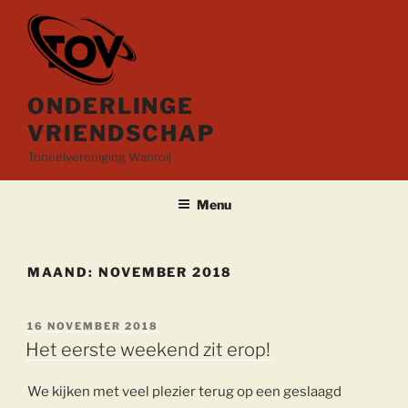
Ga
naar
de
inhoud
ONDERLINGE
VRIENDSCHAP
Toneelvereniging Wanroij
Menu
MAAND:
NOVEMBER 2018
GEPLAATST
16 NOVEMBER 2018
OP
Het eerste weekend zit erop!
We kijken met veel plezier terug op een geslaagd